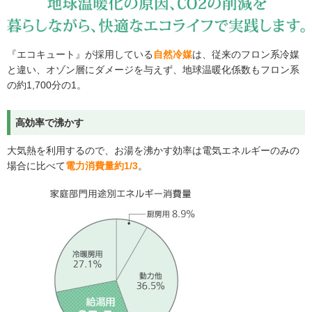
『エコキュート』が採用している
自然冷媒
は、従来のフロン系冷媒
と違い、オゾン層にダメージを与えず、地球温暖化係数もフロン系
の約1,700分の1。
高効率で沸かす
大気熱を利用するので、お湯を沸かす効率は電気エネルギーのみの
場合に比べて
電力消費量約1/3
。