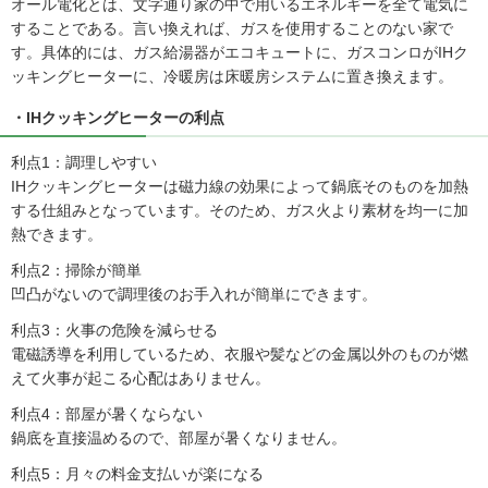
オール電化とは、文字通り家の中で用いるエネルギーを全て電気に
することである。言い換えれば、ガスを使用することのない家で
す。具体的には、ガス給湯器がエコキュートに、ガスコンロがIHク
ッキングヒーターに、冷暖房は床暖房システムに置き換えます。
・IHクッキングヒーターの利点
利点1：調理しやすい
IHクッキングヒーターは磁力線の効果によって鍋底そのものを加熱
する仕組みとなっています。そのため、ガス火より素材を均一に加
熱できます。
利点2：掃除が簡単
凹凸がないので調理後のお手入れが簡単にできます。
利点3：火事の危険を減らせる
電磁誘導を利用しているため、衣服や髪などの金属以外のものが燃
えて火事が起こる心配はありません。
利点4：部屋が暑くならない
鍋底を直接温めるので、部屋が暑くなりません。
利点5：月々の料金支払いが楽になる