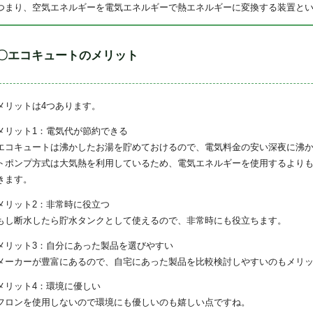
つまり、空気エネルギーを電気エネルギーで熱エネルギーに変換する装置と
〇エコキュートのメリット
メリットは4つあります。
メリット1：電気代が節約できる
エコキュートは沸かしたお湯を貯めておけるので、電気料金の安い深夜に沸
トポンプ方式は大気熱を利用しているため、電気エネルギーを使用するより
きます。
メリット2：非常時に役立つ
もし断水したら貯水タンクとして使えるので、非常時にも役立ちます。
メリット3：自分にあった製品を選びやすい
メーカーが豊富にあるので、自宅にあった製品を比較検討しやすいのもメリ
メリット4：環境に優しい
フロンを使用しないので環境にも優しいのも嬉しい点ですね。