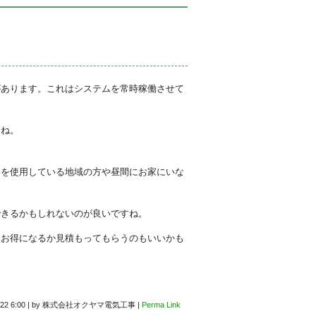
があります。これはシステムを常時稼働させて
すね。
スを使用している地域の方や昼間にお家にいな
できるかもしれないのが良いですね。
にお得になるか見積もってもらうのもいいかも
22 6:00
|
by
株式会社オクヤマ電気工事
|
Perma Link