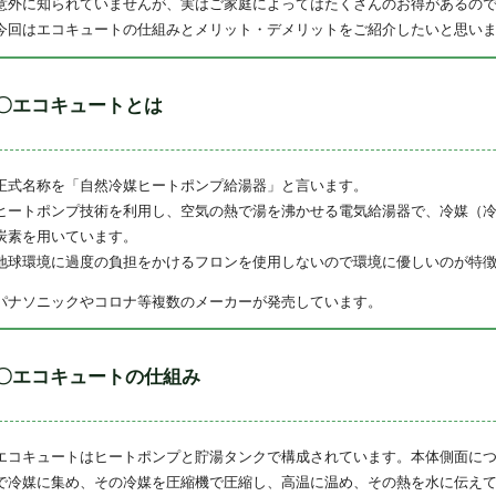
意外に知られていませんが、実はご家庭によってはたくさんのお得があるの
今回はエコキュートの仕組みとメリット・デメリットをご紹介したいと思い
〇エコキュートとは
正式名称を「自然冷媒ヒートポンプ給湯器」と言います。
ヒートポンプ技術を利用し、空気の熱で湯を沸かせる電気給湯器で、冷媒（
炭素を用いています。
地球環境に過度の負担をかけるフロンを使用しないので環境に優しいのが特
パナソニックやコロナ等複数のメーカーが発売しています。
〇エコキュートの仕組み
エコキュートはヒートポンプと貯湯タンクで構成されています。本体側面に
で冷媒に集め、その冷媒を圧縮機で圧縮し、高温に温め、その熱を水に伝え