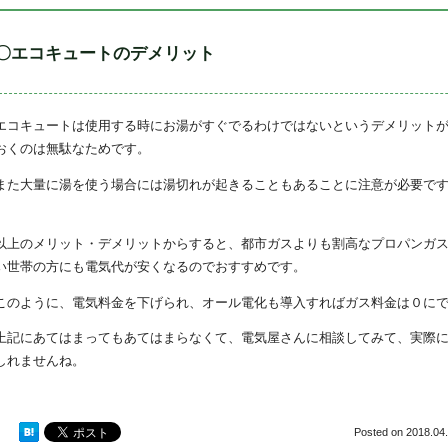
〇エコキュートのデメリット
エコキュートは使用する時にお湯がすぐでるわけではないというデメリット
おくのは無駄なためです。
また大量に湯を使う場合には湯切れが起きることもあることに注意が必要で
以上のメリット・デメリットからすると、都市ガスよりも割高なプロパンガ
い世帯の方にも電気代が安くなるのでおすすめです。
このように、電気料金を下げられ、オール電化も導入すればガス料金は０に
上記にあてはまってもあてはまらなくて、電気屋さんに相談してみて、実際
しれませんね。
Posted on
2018.04.