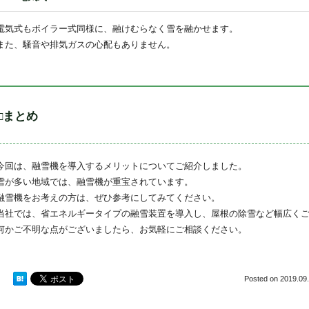
電気式もボイラー式同様に、融けむらなく雪を融かせます。
また、騒音や排気ガスの心配もありません。
□まとめ
今回は、融雪機を導入するメリットについてご紹介しました。
雪が多い地域では、融雪機が重宝されています。
融雪機をお考えの方は、ぜひ参考にしてみてください。
当社では、省エネルギータイプの融雪装置を導入し、屋根の除雪など幅広く
何かご不明な点がございましたら、お気軽にご相談ください。
Posted on
2019.09.