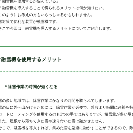
「融雪機を使用するか悩んでいる」
「融雪機を導入することで得られるメリットは何か知りたい」
このようにお考えの方もいらっしゃるかもしれません。
雪対策で便利な装置が融雪機です。
そこで今回は、融雪機を導入するメリットについてご紹介します。
□融雪機を使用するメリット
＊除雪作業の時間が短くなる
雪の多い地域では、除雪作業にかなりの時間を取られてしまいます。
雪の日に外へ出かけるためには、除雪作業が必要で、普段より時間に余裕を
ロードヒーティングを使用するのも1つの手ではありますが、積雪量が多い場
また、屋根から落ちてきた雪や凍り付いた雪は融かせません。
そこで、融雪機を導入すれば、集めた雪を急速に融かすことができるので、