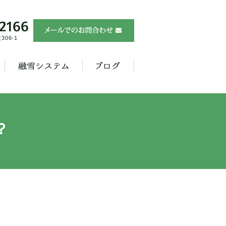
06-1
？