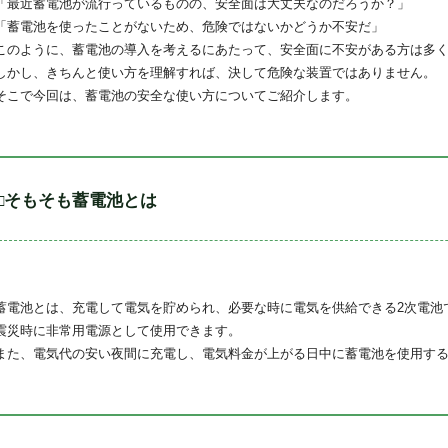
「最近蓄電池が流行っているものの、安全面は大丈夫なのだろうか？」
「蓄電池を使ったことがないため、危険ではないかどうか不安だ」
このように、蓄電池の導入を考えるにあたって、安全面に不安がある方は多
しかし、きちんと使い方を理解すれば、決して危険な装置ではありません。
そこで今回は、蓄電池の安全な使い方についてご紹介します。
□そもそも蓄電池とは
蓄電池とは、充電して電気を貯められ、必要な時に電気を供給できる2次電池
震災時に非常用電源として使用できます。
また、電気代の安い夜間に充電し、電気料金が上がる日中に蓄電池を使用す