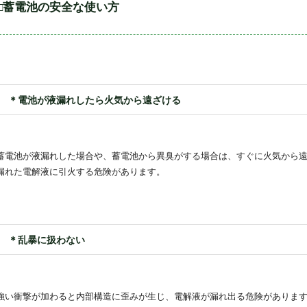
□蓄電池の安全な使い方
＊電池が液漏れしたら火気から遠ざける
蓄電池が液漏れした場合や、蓄電池から異臭がする場合は、すぐに火気から
漏れた電解液に引火する危険があります。
＊乱暴に扱わない
強い衝撃が加わると内部構造に歪みが生じ、電解液が漏れ出る危険がありま