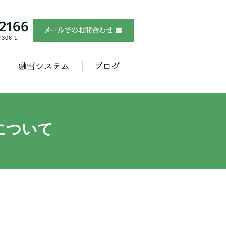
06-1
について