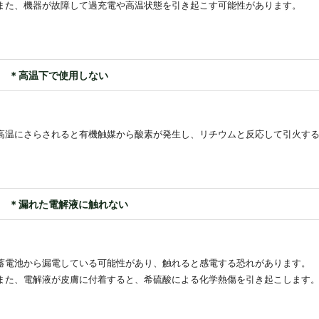
また、機器が故障して過充電や高温状態を引き起こす可能性があります。
＊高温下で使用しない
高温にさらされると有機触媒から酸素が発生し、リチウムと反応して引火す
＊漏れた電解液に触れない
蓄電池から漏電している可能性があり、触れると感電する恐れがあります。
また、電解液が皮膚に付着すると、希硫酸による化学熱傷を引き起こします