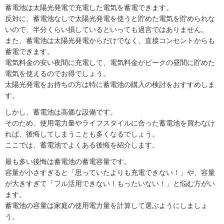
蓄電池は太陽光発電で充電した電気を蓄電できます。
反対に、蓄電池なしで太陽光発電を使うと貯めた電気を貯められな
いので、半分くらい損しているといっても過言ではありません。
また、蓄電池は太陽光発電からだけでなく、直接コンセントからも
蓄電できます。
電気料金の安い夜間に充電して、電気料金がピークの昼間に貯めた
電気を使えるのでお得でしょう。
太陽光発電をお持ちの方は特に蓄電池の購入の検討をおすすめしま
す。
しかし、蓄電池は高価な設備です。
そのため、使用電力量やライフスタイルに合った蓄電池を買わなけ
れば、後悔してしまうことも多くなるでしょう。
ここでは、蓄電池でよくある後悔を紹介します。
最も多い後悔は蓄電池の蓄電容量です。
容量が小さすぎると「思っていたよりも充電できない！」や、容量
が大きすぎて「フル活用できない！もったいない！」と悩む方がい
ます。
蓄電池の容量は家庭の使用電力量を計算して選ぶようにしましょ
う。