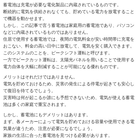
蓄電池は充電が必要な電化製品に内蔵されているものです。
断続的に電気を供給されなくても、貯めている電力を放電すること
で機器を動かせます。
しかし、この記事で言う蓄電池は家庭用の蓄電池であり、パソコン
などに内蔵されているものではありません。
住居で使用する蓄電池では、夜間の電気料金が安い時間帯に充電を
おこない、料金の高い日中に放電して、電気を安く購入できます。
このシステムのことを、ピークシフト運転と呼びます。
一方でピークカット運転は、太陽光パネルを用いることで使用する
電力自体を大幅に削減することが可能になる優れものです。
メリットはそれだけではありません。
電気を貯めておけるため、災害の発生による停電が起きても安心し
て復旧を待てるでしょう。
災害時は何が起こるか誰にも予想できないため、電気が使える蓄電
池は多くの家庭で重宝されます。
しかし、蓄電池にもデメリットはあります。
まず、各メーカーによって電気を貯めておける容量や使用できる電
気量が違うため、注意が必要になるでしょう。
家族の生活に合った蓄電池を見つける必要があります。