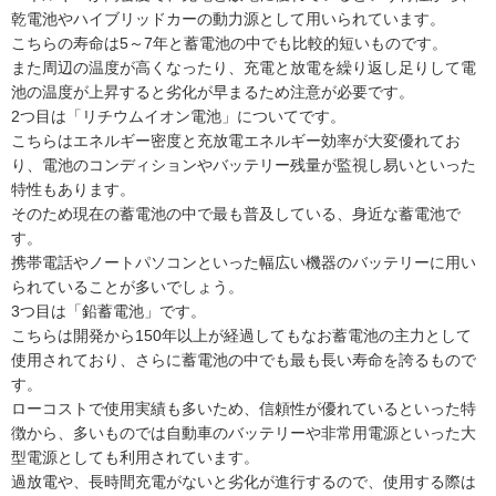
乾電池やハイブリッドカーの動力源として用いられています。
こちらの寿命は5～7年と蓄電池の中でも比較的短いものです。
また周辺の温度が高くなったり、充電と放電を繰り返し足りして電
池の温度が上昇すると劣化が早まるため注意が必要です。
2つ目は「リチウムイオン電池」についてです。
こちらはエネルギー密度と充放電エネルギー効率が大変優れてお
り、電池のコンディションやバッテリー残量が監視し易いといった
特性もあります。
そのため現在の蓄電池の中で最も普及している、身近な蓄電池で
す。
携帯電話やノートパソコンといった幅広い機器のバッテリーに用い
られていることが多いでしょう。
3つ目は「鉛蓄電池」です。
こちらは開発から150年以上が経過してもなお蓄電池の主力として
使用されており、さらに蓄電池の中でも最も長い寿命を誇るもので
す。
ローコストで使用実績も多いため、信頼性が優れているといった特
徴から、多いものでは自動車のバッテリーや非常用電源といった大
型電源としても利用されています。
過放電や、長時間充電がないと劣化が進行するので、使用する際は