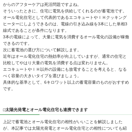
からのアフターケアは死活問題ですよね。
そういったときに、住宅に電気を供給してくれるのが蓄電池です。
オール電化住宅として代表的であるエコキュートやＩＨクッキング
ヒーターにしようできるのは、電線の引き込み線を3本にした単相3
線式であることが条件になります。
3本の電線によって、大量に電気を消費するオール電化の設備が稼働
できるのです。
次に蓄電池の選び方について解説します。
近年はオール電化住宅の熱効率が向上していますが、通常の住宅と
比較してやはり大量の電気を消費する点は変わりません。
エコキュートやＩＨ以外の設備にも放電することを考えると、なる
べく容量の大きいタイプを選びましょう。
具体的な基準として、6キロワット以上の蓄電容量のものがおすすめ
です。
□太陽光発電とオール電化住宅も連携できます
上記で蓄電池とオール電化住宅の相性がいいことを解説しました
が、本記事では太陽光発電とオール電化住宅との相性についても紹