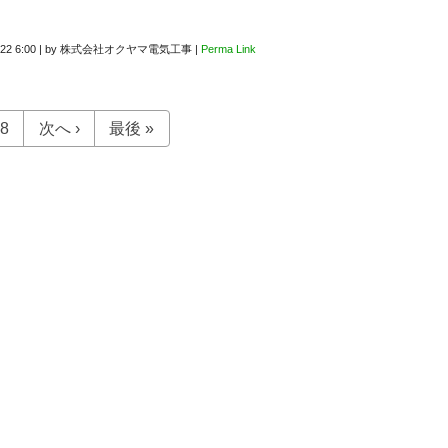
22 6:00
|
by
株式会社オクヤマ電気工事
|
Perma Link
8
次へ ›
最後 »